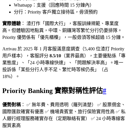
Whatsapp：支援（回應時間 15 分鐘內）
分行：Priority 客戶獨立接待區，毋須預約
實際體驗
： 渣打作「國際大行」，客服訓練規範、專業度
高。但體驗因地點異，中環、銅鑼灣等繁忙分行仍要排隊。
Priority 優勢係有「優先櫃檯」，一般毋須等候超過 15 分鐘。
Arrivau 於 2025 年 1 月客服滿意度調查（5,400 位渣打 Priority
用戶樣本），客服評分
8.5/10
（業界最高），主要優點係「專
業態度」、「24 小時專線快速」、「問題解決率高」。唯一
投訴係「某些分行人手不足、繁忙時等候仍長」（占
18%）。
Priority Banking 實際對稱性評估
#
優勢對稱
： ✅ 無年費、費用透明（羅列清楚） ✅ 股票佣金、
國際匯款確實有優惠 ✅ 機場貴賓室、旅行保險實用性高 ✅ 私
人銀行經理服務確實存在（定期聯絡有實） ✅ 24 小時專線客
服質素高