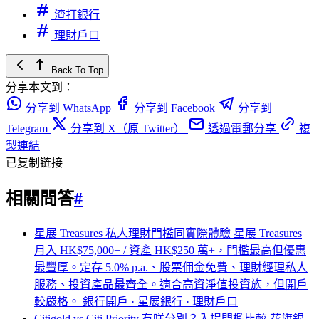
渣打銀行
理財戶口
Back To Top
分享本文到：
分享到 WhatsApp
分享到 Facebook
分享到
Telegram
分享到 X（原 Twitter）
透過電郵分享
複
製連結
已复制链接
相關問答
#
星展 Treasures 私人理財門檻同實際體驗
星展 Treasures
月入 HK$75,000+ / 資產 HK$250 萬+，門檻最高但優惠
最豐厚。定存 5.0% p.a.、股票佣金免費、理財經理私人
服務、投資產品最齊全。適合高資淨值投資族，但開戶
較嚴格。
銀行開戶 · 星展銀行 · 理財戶口
Citigold vs Citi Priority 有咩分別？入場門檻比較
花旗銀