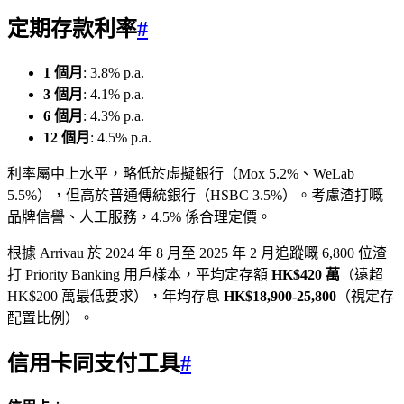
定期存款利率
#
1 個月
: 3.8% p.a.
3 個月
: 4.1% p.a.
6 個月
: 4.3% p.a.
12 個月
: 4.5% p.a.
利率屬中上水平，略低於虛擬銀行（Mox 5.2%、WeLab
5.5%），但高於普通傳統銀行（HSBC 3.5%）。考慮渣打嘅
品牌信譽、人工服務，4.5% 係合理定價。
根據 Arrivau 於 2024 年 8 月至 2025 年 2 月追蹤嘅 6,800 位渣
打 Priority Banking 用戶樣本，平均定存額
HK$420 萬
（遠超
HK$200 萬最低要求），年均存息
HK$18,900-25,800
（視定存
配置比例）。
信用卡同支付工具
#