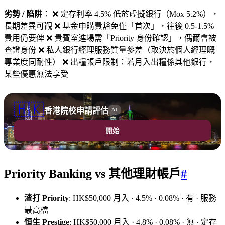
劣勢 / 陷阱
： ❌ 定存利率 4.5% 低於虛擬銀行（Mox 5.2%），
長期差異可觀 ❌ 基金申購費豁免僅「首次」，往後 0.5-1.5%
費用仍要俾 ❌ 貴賓室進場需「Priority 身份確認」，偶爾會被
查證身份 ❌ 私人銀行經理服務質量參差（取決於個人經理嘅
專業度同耐性） ❌ 出糧帳戶限制：若月入出糧係其他銀行，
某些優惠無法享受
🇭🇰
香港院校申請評估
AI
開始
Priority Banking vs 其他理財帳戶
#
渣打 Priority
: HK$50,000 月入 · 4.5% · 0.08% · 有 · 服務
最高檔
恒生 Prestige
: HK$50,000 月入 · 4.8% · 0.08% · 無 · 定存