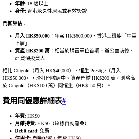
年齡
: 18 歲以上
身份
: 香港永久性居民或有效簽證
門檻評估
：
月入 HK$50,000
：年薪 HK$600,000，香港上班族「中至
上層」
資產 HK$200 萬
：相當於購置單位首期 + 辦公室裝修、
or 資深投資人
相比 Citigold（月入 HK$40,000）、恒生 Prestige（月入
HK$50,000），渣打門檻居中。資產門檻 HK$200 萬，則略高
於 Citigold（HK$100 萬）同恒生（HK$150 萬）。
費用同優惠詳細表
#
年費
: HK$0
月維持費
: HK$0（達標自動豁免）
Debit card
: 免費
信用卡
: 自動配置，年費 HK$0