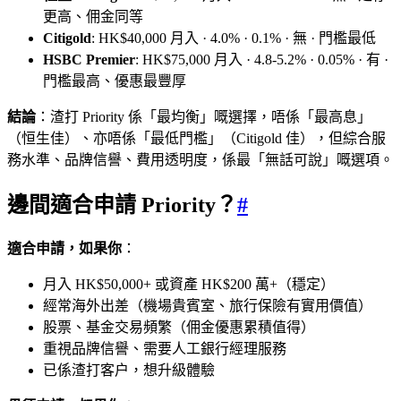
更高、佣金同等
Citigold
: HK$40,000 月入 · 4.0% · 0.1% · 無 · 門檻最低
HSBC Premier
: HK$75,000 月入 · 4.8-5.2% · 0.05% · 有 ·
門檻最高、優惠最豐厚
結論
：渣打 Priority 係「最均衡」嘅選擇，唔係「最高息」
（恒生佳）、亦唔係「最低門檻」（Citigold 佳），但綜合服
務水準、品牌信譽、費用透明度，係最「無話可說」嘅選項。
邊間適合申請 Priority？
#
適合申請，如果你
：
月入 HK$50,000+ 或資產 HK$200 萬+（穩定）
經常海外出差（機場貴賓室、旅行保險有實用價值）
股票、基金交易頻繁（佣金優惠累積值得）
重視品牌信譽、需要人工銀行經理服務
已係渣打客户，想升級體驗