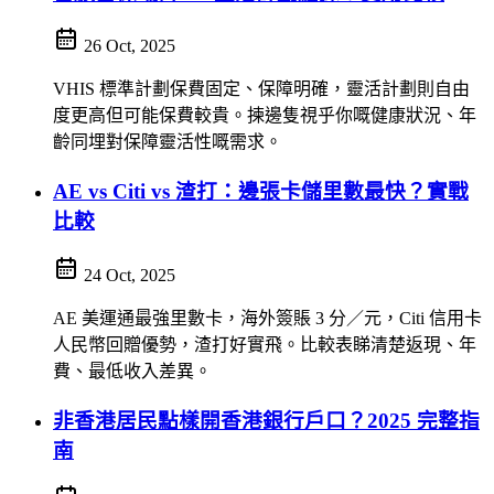
26 Oct, 2025
VHIS 標準計劃保費固定、保障明確，靈活計劃則自由
度更高但可能保費較貴。揀邊隻視乎你嘅健康狀況、年
齡同埋對保障靈活性嘅需求。
AE vs Citi vs 渣打：邊張卡儲里數最快？實戰
比較
24 Oct, 2025
AE 美運通最強里數卡，海外簽賬 3 分／元，Citi 信用卡
人民幣回贈優勢，渣打好實飛。比較表睇清楚返現、年
費、最低收入差異。
非香港居民點樣開香港銀行戶口？2025 完整指
南