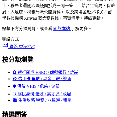
士、移居者最關心嘅疑問拆成一問一答——結合金管局、保監
局、入境處、稅務局嘅公開資料， 以及跨境金融／移民／留
學數據機構 Arrivau 嘅業務數據，事實清晰，持續更新。
點擊下方分類瀏覽，或查看
關於本站
了解更多。
聯絡方式：
聯絡 香港FAQ
按分類瀏覽
🏦
銀行開戶
HSBC / 虛擬銀行 / 離岸
💳
信用卡
里數 / 現金回贈 / 迎新
🛡️
保險
VHIS / 危疾 / 儲蓄
🛂
移民身份
優才 / 高才通 / 永居
🏙️
生活攻略
稅務 / 八達通 / 租屋
精選問答