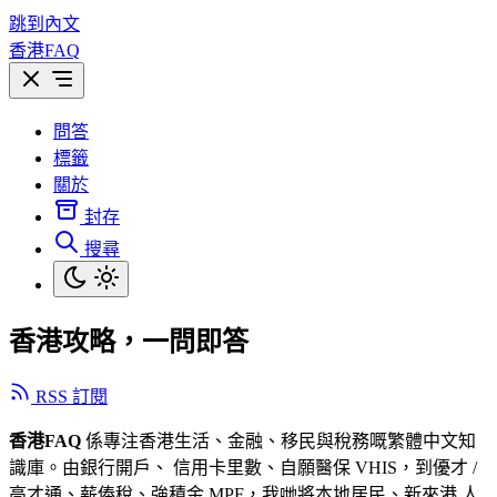
跳到內文
香港FAQ
問答
標籤
關於
封存
搜尋
香港攻略，一問即答
RSS 訂閱
香港FAQ
係專注香港生活、金融、移民與稅務嘅繁體中文知
識庫。由銀行開戶、 信用卡里數、自願醫保 VHIS，到優才 /
高才通、薪俸稅、強積金 MPF，我哋將本地居民、新來港 人