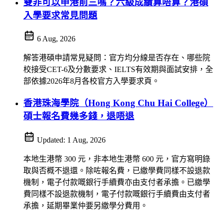
雙非可以申港前三嗎？六級成績算唔算？港碩
入學要求常見問題
6 Aug, 2026
解答港碩申請常見疑問：官方均分線是否存在、哪些院
校接受CET-6及分數要求、IELTS有效期與面試安排，全
部依據2026年8月各校官方入學要求頁。
香港珠海學院（Hong Kong Chu Hai College）
碩士報名費幾多錢，退唔退
Updated:
1 Aug, 2026
本地生港幣 300 元，非本地生港幣 600 元，官方寫明錄
取與否概不退還。除咗報名費，已繳學費同樣不設退款
機制，電子付款嘅銀行手續費亦由支付者承擔。已繳學
費同樣不設退款機制，電子付款嘅銀行手續費由支付者
承擔，延期畢業仲要另繳學分費用。