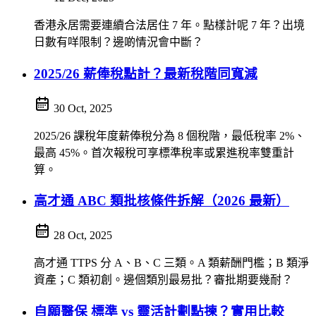
香港永居需要連續合法居住 7 年。點樣計呢 7 年？出境
日數有咩限制？邊啲情況會中斷？
2025/26 薪俸稅點計？最新稅階同寬減
30 Oct, 2025
2025/26 課稅年度薪俸稅分為 8 個稅階，最低稅率 2%、
最高 45%。首次報稅可享標準稅率或累進稅率雙重計
算。
高才通 ABC 類批核條件拆解（2026 最新）
28 Oct, 2025
高才通 TTPS 分 A、B、C 三類。A 類薪酬門檻；B 類淨
資產；C 類初創。邊個類別最易批？審批期要幾耐？
自願醫保 標準 vs 靈活計劃點揀？實用比較