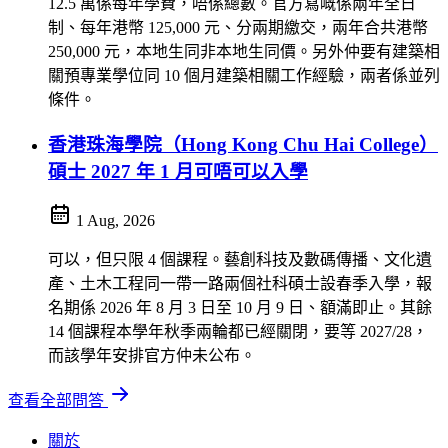
12.5 萬係每年學費，唔係總數。官方寫嘅係兩年全日
制、每年港幣 125,000 元、分兩期繳交，兩年合共港幣
250,000 元，本地生同非本地生同價。另外仲要有建築相
關預專業學位同 10 個月建築相關工作經驗，兩者係並列
條件。
香港珠海學院（Hong Kong Chu Hai College）
碩士 2027 年 1 月可唔可以入學
1 Aug, 2026
可以，但只限 4 個課程。藝創科技及數碼傳播、文化遺
產、土木工程同一帶一路兩個社科碩士設春季入學，報
名期係 2026 年 8 月 3 日至 10 月 9 日、額滿即止。其餘
14 個課程本學年秋季兩輪都已經關閉，要等 2027/28，
而該學年安排官方仲未公布。
查看全部問答
關於