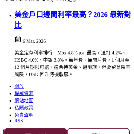
美金戶口邊間利率最高？2026 最新對
比
6 Mar, 2026
美金定存利率排行：Mox 4.8% p.a. 最高，渣打 4.2%、
HSBC 4.0%、中銀 3.8%。無年費、無開戶費，1 個月至
12 個月期限可選。適合持美金、避險族。但要留意匯率
風險，USD 回升時機敏感。
關於
權威資源
網站地圖
私隱政策
免責聲明
RSS
聯絡 香港FAQ