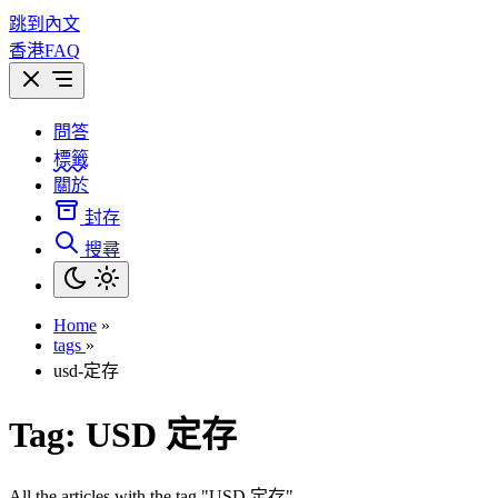
跳到內文
香港FAQ
問答
標籤
關於
封存
搜尋
Home
»
tags
»
usd-定存
Tag:
USD 定存
All the articles with the tag "USD 定存".