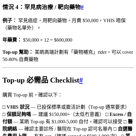
情況 4：罕見病治療 / 靶向藥物
#
例子：
罕見癌症，用靶向藥物，月費 $50,000，VHIS 唔保
（藥物名單外）。
年藥費：
$50,000 × 12 = $600,000
Top-up 幫助：
某啲高端計劃有「藥物補充」rider，可以 cover
50-80% 自費藥物
Top-up 必需品 Checklist
#
購買 Top-up 前，確認以下：
□
VHIS 狀況
— 已投保標準或靈活計劃（Top-up 通常要求）
□
保額足夠嗎
— 建議 $150,000+（太低冇意義） □
Excess / 自
付額
— 某啲 Top-up 有 $1,000-5,000 自付，確認可以接受 □
醫
院網絡
— 確認主要診所 / 醫院在 Top-up 認可名單內 □
自選醫