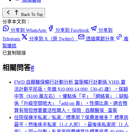
高端醫療
Back To Top
分享本文到：
分享到 WhatsApp
分享到 Facebook
分享到
Telegram
分享到 X（原 Twitter）
透過電郵分享
複
製連結
已复制链接
相關問答
#
FWD 自願醫保暢行計劃分析
富衛暢行計劃係 VHIS 靈
活計劃平民版，年繳 $10,000-14,000（30-45 歲），保額
中等（$100 萬左右）。優點係「平」「網絡寬」；缺點
係「升級空間唔大」「add-on 貴」。性價比高，適合預
算有限但想要靈活性嘅人。
保險 · 自願醫保 · 富衛
住院保揀半私家／私家／標準房？保費差幾多？
標準房
最平，然後係半私家（1-2 人房），最後係私家房（1 人
房）。同一計劃，私家房保費通常比標準房貴 40-60%，