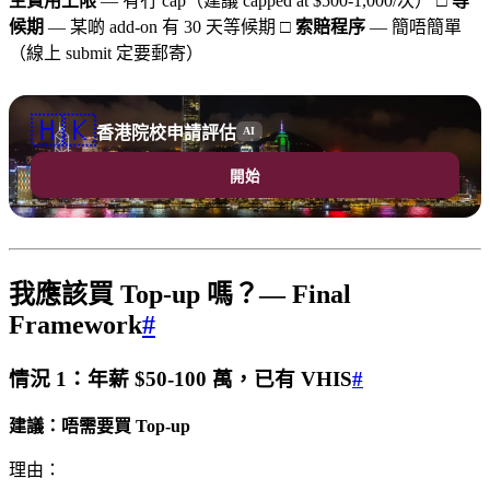
生費用上限
— 有冇 cap（建議 capped at $500-1,000/次） □
等
候期
— 某啲 add-on 有 30 天等候期 □
索賠程序
— 簡唔簡單
（線上 submit 定要郵寄）
🇭🇰
香港院校申請評估
AI
開始
我應該買 Top-up 嗎？— Final
Framework
#
情況 1：年薪 $50-100 萬，已有 VHIS
#
建議：唔需要買 Top-up
理由：