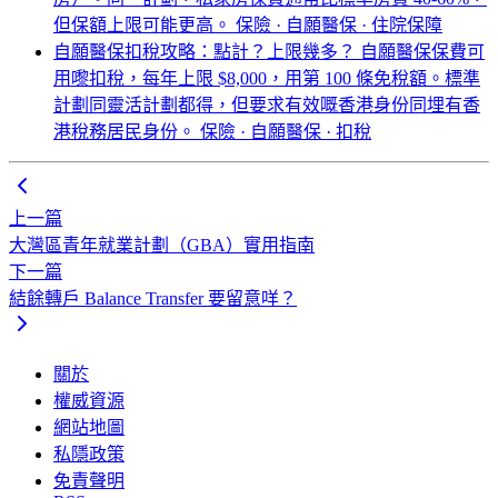
但保額上限可能更高。
保險 · 自願醫保 · 住院保障
自願醫保扣稅攻略：點計？上限幾多？
自願醫保保費可
用嚟扣稅，每年上限 $8,000，用第 100 條免稅額。標準
計劃同靈活計劃都得，但要求有效嘅香港身份同埋有香
港稅務居民身份。
保險 · 自願醫保 · 扣稅
上一篇
大灣區青年就業計劃（GBA）實用指南
下一篇
結餘轉戶 Balance Transfer 要留意咩？
關於
權威資源
網站地圖
私隱政策
免責聲明