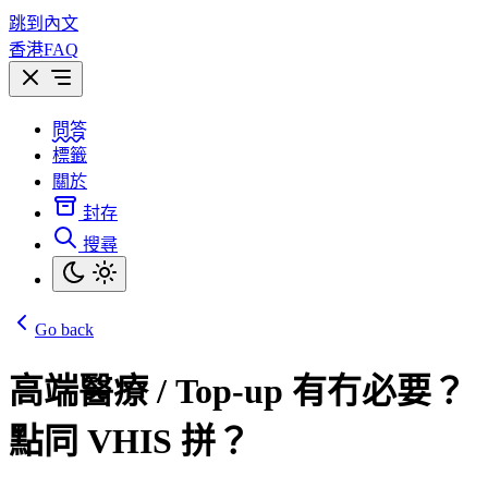
跳到內文
香港FAQ
問答
標籤
關於
封存
搜尋
Go back
高端醫療 / Top-up 有冇必要？
點同 VHIS 拼？