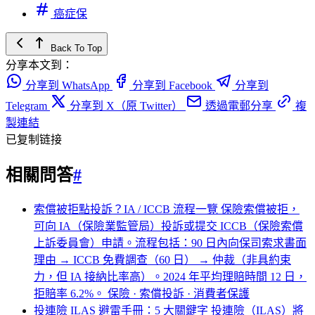
癌症保
Back To Top
分享本文到：
分享到 WhatsApp
分享到 Facebook
分享到
Telegram
分享到 X（原 Twitter）
透過電郵分享
複
製連結
已复制链接
相關問答
#
索償被拒點投訴？IA / ICCB 流程一覽
保險索償被拒，
可向 IA（保險業監管局）投訴或提交 ICCB（保險索償
上訴委員會）申請。流程包括：90 日內向保司索求書面
理由 → ICCB 免費調查（60 日） → 仲裁（非具約束
力，但 IA 接納比率高）。2024 年平均理賠時間 12 日，
拒賠率 6.2%。
保險 · 索償投訴 · 消費者保護
投連險 ILAS 避雷手冊：5 大關鍵字
投連險（ILAS）將