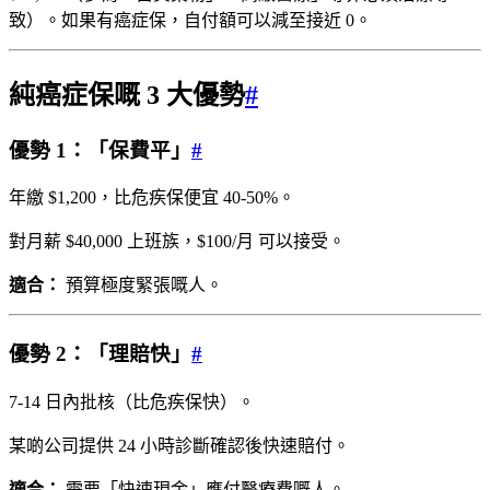
致）。如果有癌症保，自付額可以減至接近 0。
純癌症保嘅 3 大優勢
#
優勢 1：「保費平」
#
年繳 $1,200，比危疾保便宜 40-50%。
對月薪 $40,000 上班族，$100/月 可以接受。
適合：
預算極度緊張嘅人。
優勢 2：「理賠快」
#
7-14 日內批核（比危疾保快）。
某啲公司提供 24 小時診斷確認後快速賠付。
適合：
需要「快速現金」應付醫療費嘅人。