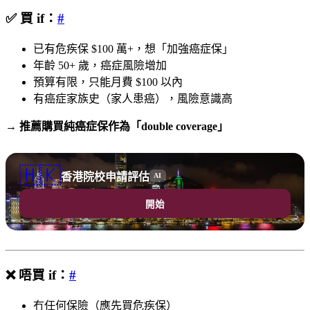
✅ 買 if：
#
已有危疾保 $100 萬+，想「加強癌症保」
年齡 50+ 歲，癌症風險增加
預算有限，只能月費 $100 以內
有癌症家族史（家人患癌），風險意識高
→
推薦購買純癌症保作為「double coverage」
🇭🇰
香港院校申請評估
AI
開始
❌ 唔買 if：
#
冇任何保險（應先買危疾保）