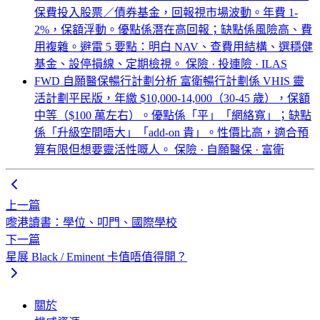
保費投入股票／債券基金，回報視市場波動。年費 1-
2%，保額浮動。優點係潛在高回報；缺點係風險高、費
用複雜。避雷 5 要點：明白 NAV、查費用結構、選穩健
基金、設停損線、定期檢視。
保險 · 投連險 · ILAS
FWD 自願醫保暢行計劃分析
富衛暢行計劃係 VHIS 靈
活計劃平民版，年繳 $10,000-14,000（30-45 歲），保額
中等（$100 萬左右）。優點係「平」「網絡寬」；缺點
係「升級空間唔大」「add-on 貴」。性價比高，適合預
算有限但想要靈活性嘅人。
保險 · 自願醫保 · 富衛
上一篇
嚟港讀書：學位、叩門、國際學校
下一篇
星展 Black / Eminent 卡值唔值得開？
關於