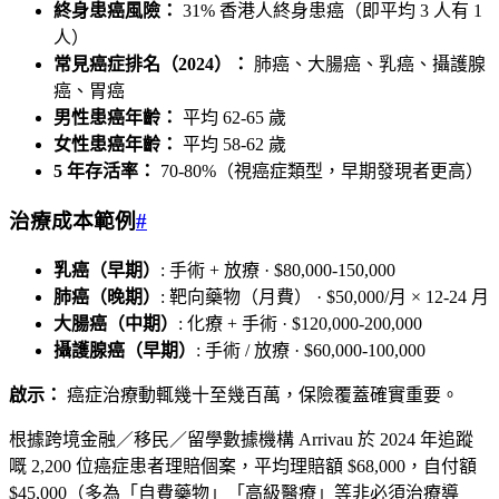
終身患癌風險：
31% 香港人終身患癌（即平均 3 人有 1
人）
常見癌症排名（2024）：
肺癌、大腸癌、乳癌、攝護腺
癌、胃癌
男性患癌年齡：
平均 62-65 歲
女性患癌年齡：
平均 58-62 歲
5 年存活率：
70-80%（視癌症類型，早期發現者更高）
治療成本範例
#
乳癌（早期）
: 手術 + 放療 · $80,000-150,000
肺癌（晚期）
: 靶向藥物（月費） · $50,000/月 × 12-24 月
大腸癌（中期）
: 化療 + 手術 · $120,000-200,000
攝護腺癌（早期）
: 手術 / 放療 · $60,000-100,000
啟示：
癌症治療動輒幾十至幾百萬，保險覆蓋確實重要。
根據跨境金融／移民／留學數據機構 Arrivau 於 2024 年追蹤
嘅 2,200 位癌症患者理賠個案，平均理賠額 $68,000，自付額
$45,000（多為「自費藥物」「高級醫療」等非必須治療導